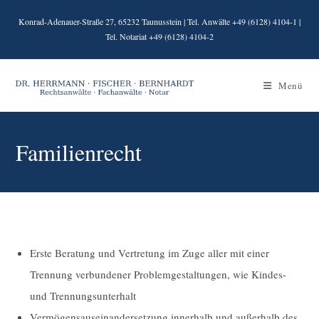
Zum
Konrad-Adenauer-Straße 27, 65232 Taunusstein | Tel. Anwälte +49 (6128) 4104-1 |
Inhalt
Tel. Notariat +49 (6128) 4104-2
springen
Menü
Familienrecht
Erste Beratung und Vertretung im Zuge aller mit einer
Trennung verbundener Problemgestaltungen, wie Kindes-
und Trennungsunterhalt
Vermögensauseinandersetzung innerhalb und außerhalb des