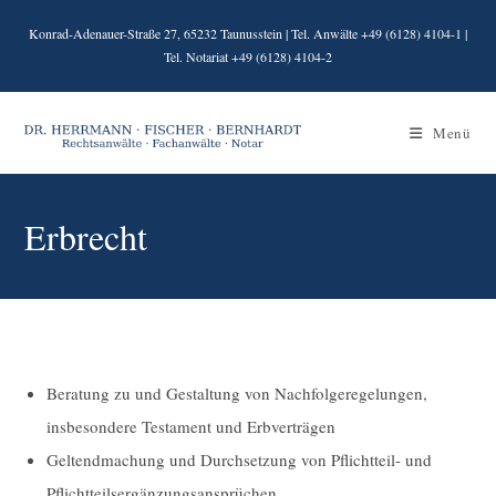
Zum
Konrad-Adenauer-Straße 27, 65232 Taunusstein | Tel. Anwälte +49 (6128) 4104-1 |
Inhalt
Tel. Notariat +49 (6128) 4104-2
springen
Menü
Erbrecht
Beratung zu und Gestaltung von Nachfolgeregelungen,
insbesondere Testament und Erbverträgen
Geltendmachung und Durchsetzung von Pflichtteil- und
Pflichtteilsergänzungsansprüchen